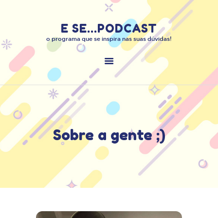
E SE...PODCAST
E SE...PODCAST
o programa que se inspira nas suas dúvidas!
o programa que se inspira nas suas dúvidas!
INÍCIO
SOBRE O PODCAST
MANDE O SEU “E …
SE”
ENTRE EM
CONTATO:
Sobre a gente ;)