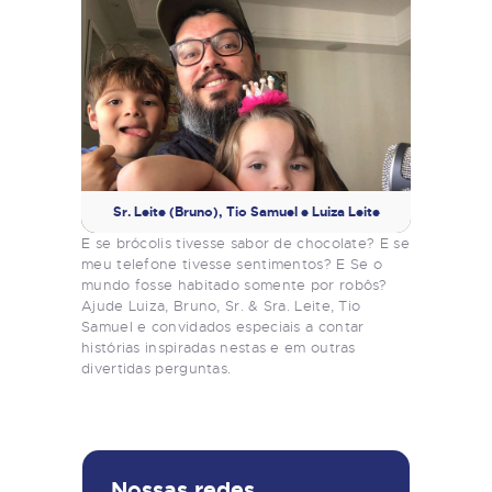
Sr. Leite (Bruno), Tio Samuel e Luiza Leite
E se brócolis tivesse sabor de chocolate? E se
meu telefone tivesse sentimentos? E Se o
mundo fosse habitado somente por robôs?
Ajude Luiza, Bruno, Sr. & Sra. Leite, Tio
Samuel e convidados especiais a contar
histórias inspiradas nestas e em outras
divertidas perguntas.
Nossas redes