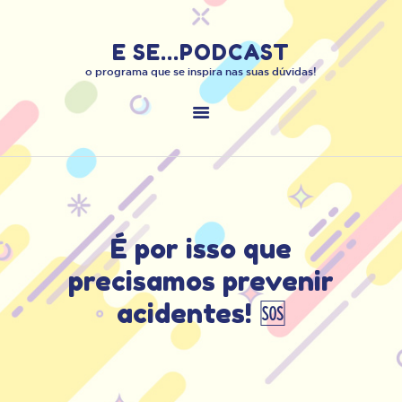
E SE...PODCAST
E SE...PODCAST
o programa que se inspira nas suas dúvidas!
o programa que se inspira nas suas dúvidas!
INÍCIO
SOBRE O PODCAST
MANDE O SEU “E …
SE”
ENTRE EM
CONTATO:
É por isso que
precisamos prevenir
acidentes! 🆘