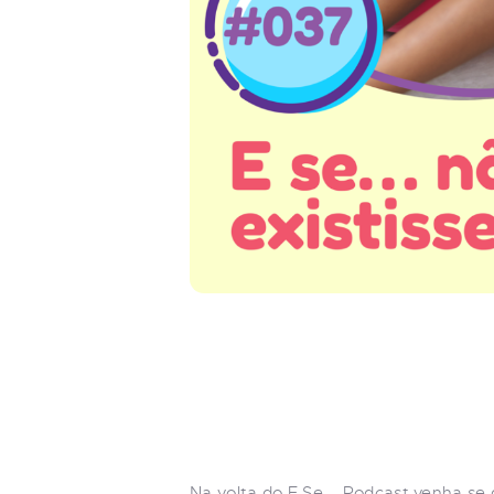
Na volta do E Se…. Podcast venha se 