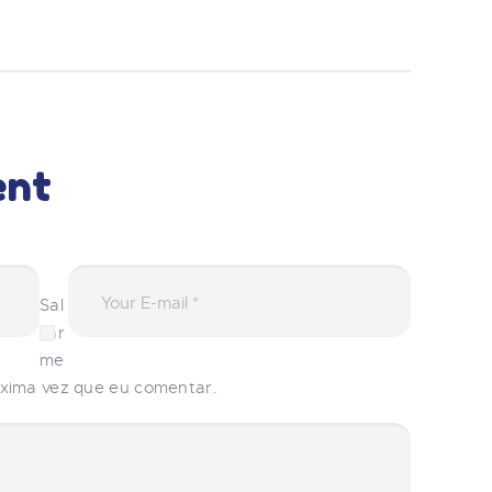
ent
Sal
var
me
óxima vez que eu comentar.