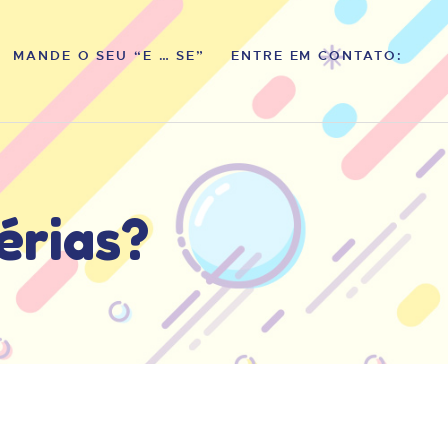
MANDE O SEU “E … SE”
ENTRE EM CONTATO:
érias?