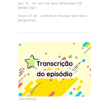
seu “E … se” em voz pelo WhatsApp (19)
99583 7327.
Ouça o E se … podcast e divulgue para seus
amiguinhos.
[em breve] …