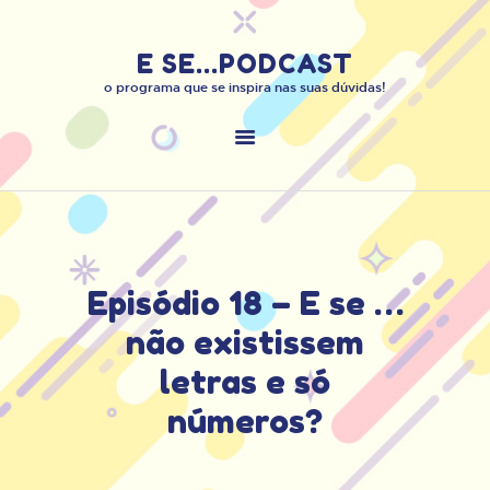
E SE...PODCAST
E SE...PODCAST
o programa que se inspira nas suas dúvidas!
o programa que se inspira nas suas dúvidas!
INÍCIO
SOBRE O PODCAST
MANDE O SEU “E …
SE”
ENTRE EM
CONTATO:
Episódio 18 – E se …
não existissem
letras e só
números?